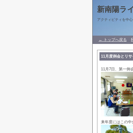
新南陽ラ
アクティビティを中心
← トップへ戻る
11月度例会とリ
11月7日、第一
来年度にはこの中