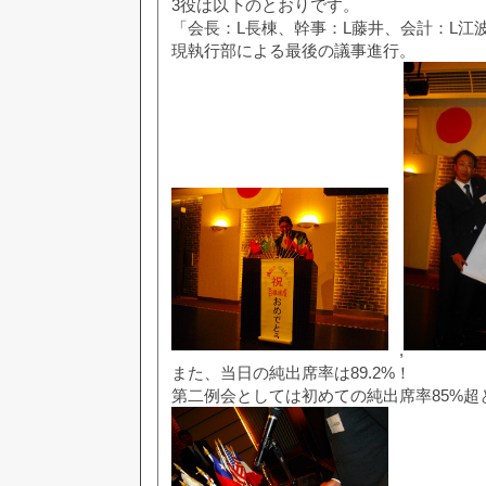
3役は以下のとおりです。
「会長：L長棟、幹事：L藤井、会計：L江
現執行部による最後の議事進行。
,
また、当日の純出席率は89.2%！
第二例会としては初めての純出席率85%超